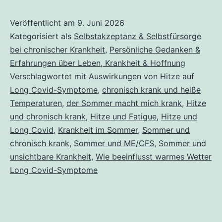
krank
im
Veröffentlicht am
9. Juni 2026
Kategorisiert als
Selbstakzeptanz & Selbstfürsorge
Sommer
bei chronischer Krankheit
,
Persönliche Gedanken &
–
Erfahrungen über Leben, Krankheit & Hoffnung
warum
Verschlagwortet mit
Auswirkungen von Hitze auf
gut
Long Covid-Symptome
,
chronisch krank und heiße
Temperaturen
,
der Sommer macht mich krank
,
Hitze
gemeinte
und chronisch krank
,
Hitze und Fatigue
,
Hitze und
Sätze
Long Covid
,
Krankheit im Sommer
,
Sommer und
wie
chronisch krank
,
Sommer und ME/CFS
,
Sommer und
„Genieß
unsichtbare Krankheit
,
Wie beeinflusst warmes Wetter
Long Covid-Symptome
doch
mal
den