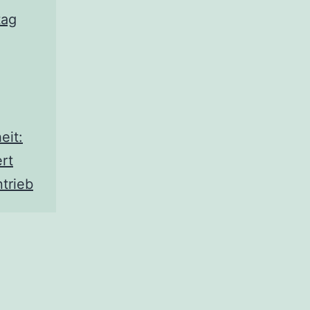
tag
eit:
rt
ntrieb