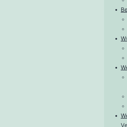
Be
Wü
We
We
Ve