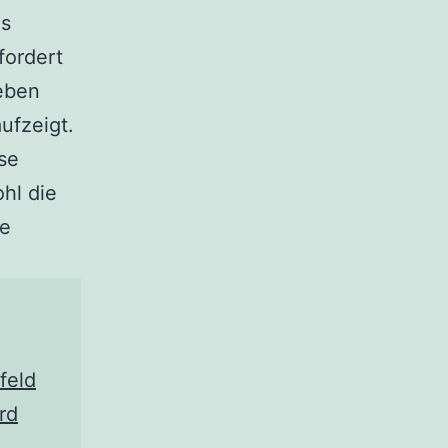
es
fordert
eben
ufzeigt.
ese
hl die
he
feld
rd