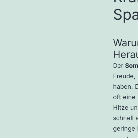
Spa
Warum
Hera
Der
Som
Freude, 
haben. 
oft eine
Hitze u
schnell
geringe 