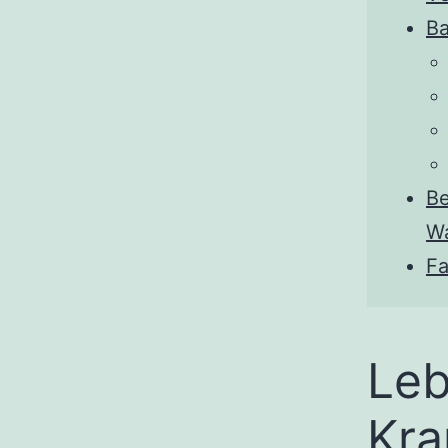
Ba
Be
Wa
Fa
Leb
Kra