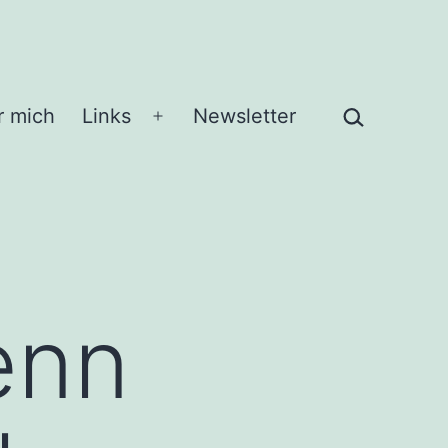
Suchen …
r mich
Links
Newsletter
Menü
öffnen
enn