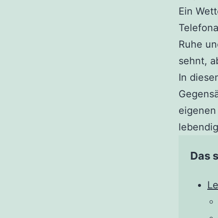
Ein Wett
Telefona
Ruhe un
sehnt, a
In diese
Gegensät
eigenen
lebendig
Das s
Le