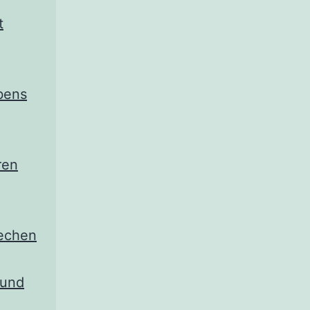
t
bens
ren
echen
 und