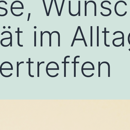
sse, Wüns
ät im Allt
ertreffen