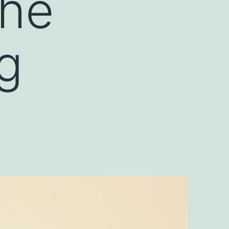
che
ag