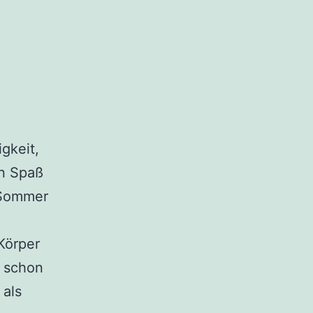
igkeit,
en Spaß
 Sommer
Körper
h schon
 als