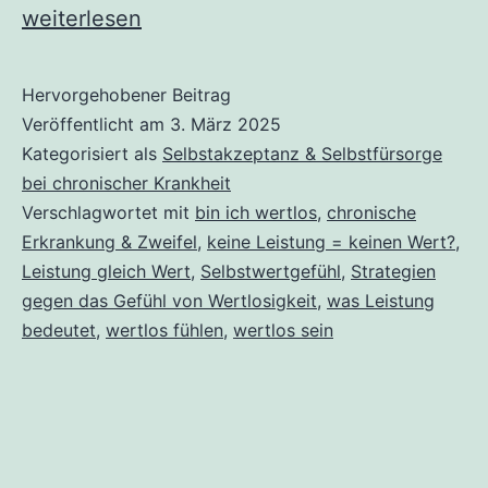
Wertlos
weiterlesen
fühlen,
weil
Hervorgehobener Beitrag
Veröffentlicht am
3. März 2025
ich
Kategorisiert als
Selbstakzeptanz & Selbstfürsorge
keine
bei chronischer Krankheit
(Arbeits)Leistung
Verschlagwortet mit
bin ich wertlos
,
chronische
mehr
Erkrankung & Zweifel
,
keine Leistung = keinen Wert?
,
Leistung gleich Wert
,
Selbstwertgefühl
,
Strategien
erbringe?
gegen das Gefühl von Wertlosigkeit
,
was Leistung
Definitiv
bedeutet
,
wertlos fühlen
,
wertlos sein
NEIN.