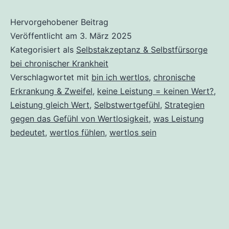
fühlen,
weil
Hervorgehobener Beitrag
Veröffentlicht am
3. März 2025
ich
Kategorisiert als
Selbstakzeptanz & Selbstfürsorge
keine
bei chronischer Krankheit
(Arbeits)Leistung
Verschlagwortet mit
bin ich wertlos
,
chronische
mehr
Erkrankung & Zweifel
,
keine Leistung = keinen Wert?
,
Leistung gleich Wert
,
Selbstwertgefühl
,
Strategien
erbringe?
gegen das Gefühl von Wertlosigkeit
,
was Leistung
Definitiv
bedeutet
,
wertlos fühlen
,
wertlos sein
NEIN.