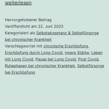
#MeinePause
weiterlesen
zwischen
Atemzug
Hervorgehobener Beitrag
Veröffentlicht am
22. Juni 2025
und
Kategorisiert als
Selbstakzeptanz & Selbstfürsorge
Leben:
bei chronischer Krankheit
Wenn
Verschlagwortet mit
chronische Erschöpfung
,
Erschöpfung
Erschöpfung durch Long Covid
,
innere Stärke
,
Leben
mit Long Covid
,
Pause bei Long Covid
,
Post Covid
,
zum
Ruhephasen bei chronischer Krankheit
,
Selbstfürsorge
Lehrmeister
bei Erschöpfung
wird