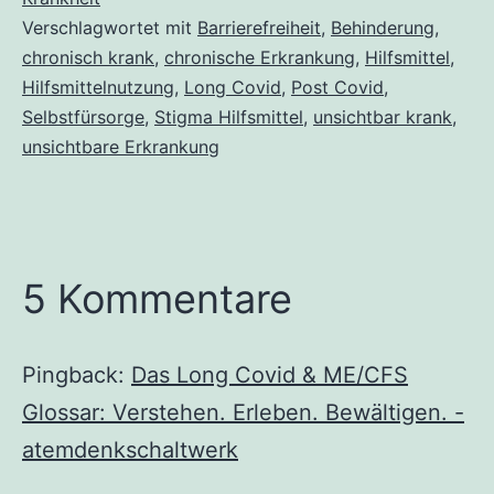
Verschlagwortet mit
Barrierefreiheit
,
Behinderung
,
chronisch krank
,
chronische Erkrankung
,
Hilfsmittel
,
Hilfsmittelnutzung
,
Long Covid
,
Post Covid
,
Selbstfürsorge
,
Stigma Hilfsmittel
,
unsichtbar krank
,
unsichtbare Erkrankung
5 Kommentare
Pingback:
Das Long Covid & ME/CFS
Glossar: Verstehen. Erleben. Bewältigen. -
atemdenkschaltwerk