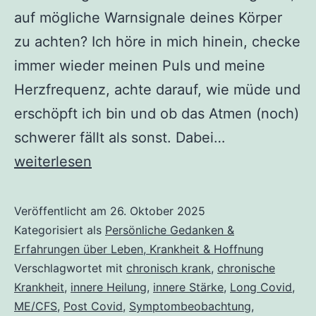
auf mögliche Warnsignale deines Körper
zu achten? Ich höre in mich hinein, checke
immer wieder meinen Puls und meine
Herzfrequenz, achte darauf, wie müde und
erschöpft ich bin und ob das Atmen (noch)
schwerer fällt als sonst. Dabei…
Chronisch
weiterlesen
krank:
Warum
Veröffentlicht am
26. Oktober 2025
Kategorisiert als
Persönliche Gedanken &
innere
Erfahrungen über Leben, Krankheit & Hoffnung
Stärke
Verschlagwortet mit
chronisch krank
,
chronische
manchmal
Krankheit
,
innere Heilung
,
innere Stärke
,
Long Covid
,
heilsamer
ME/CFS
,
Post Covid
,
Symptombeobachtung
,