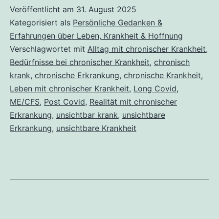
Wenn
Veröffentlicht am
31. August 2025
Kategorisiert als
Persönliche Gedanken &
Bedürfnisse,
Erfahrungen über Leben, Krankheit & Hoffnung
Wünsche
Verschlagwortet mit
Alltag mit chronischer Krankheit
,
und
Bedürfnisse bei chronischer Krankheit
,
chronisch
Realität
krank
,
chronische Erkrankung
,
chronische Krankheit
,
Leben mit chronischer Krankheit
,
Long Covid
,
im
ME/CFS
,
Post Covid
,
Realität mit chronischer
Alltag
Erkrankung
,
unsichtbar krank
,
unsichtbare
aufeinandertreffen
Erkrankung
,
unsichtbare Krankheit