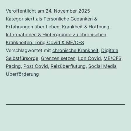
Media
Veröffentlicht am
24. November 2025
Kategorisiert als
Persönliche Gedanken &
zur
Erfahrungen über Leben, Krankheit & Hoffnung
,
Belastung
Informationen & Hintergründe zu chronischen
wird:
Krankheiten, Long Covid & ME/CFS
Reizüberflutung
Verschlagwortet mit
chronische Krankheit
,
Digitale
Selbstfürsorge
,
Grenzen setzen
,
Lon Covid
,
ME/CFS
,
bei
Pacing
,
Post Covid
,
Reizüberflutung
,
Social Media
Long
Überförderung
Covid
&
ME/CFS