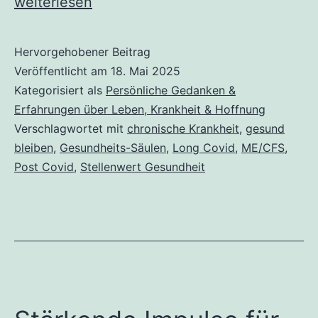
Post
weiterlesen
Covid
&
Hervorgehobener Beitrag
Veröffentlicht am
18. Mai 2025
ich:
Kategorisiert als
Persönliche Gedanken &
Was
Erfahrungen über Leben, Krankheit & Hoffnung
mich
Verschlagwortet mit
chronische Krankheit
,
gesund
zwischen
bleiben
,
Gesundheits-Säulen
,
Long Covid
,
ME/CFS
,
Post Covid
,
Stellenwert Gesundheit
Krankheit,
Rückschlägen
&
kleinen
Erfolgen
gesund
hält