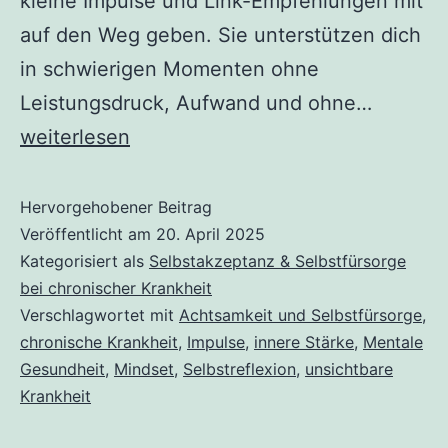
kleine Impulse und Link-Empfehlungen mit
auf den Weg geben. Sie unterstützen dich
in schwierigen Momenten ohne
Leistungsdruck, Aufwand und ohne…
Stärkende
weiterlesen
Impulse
für
Hervorgehobener Beitrag
Veröffentlicht am
20. April 2025
Menschen
Kategorisiert als
Selbstakzeptanz & Selbstfürsorge
mit
bei chronischer Krankheit
unsichtbarer
Verschlagwortet mit
Achtsamkeit und Selbstfürsorge
,
Erkrankung
chronische Krankheit
,
Impulse
,
innere Stärke
,
Mentale
Gesundheit
,
Mindset
,
Selbstreflexion
,
unsichtbare
Krankheit